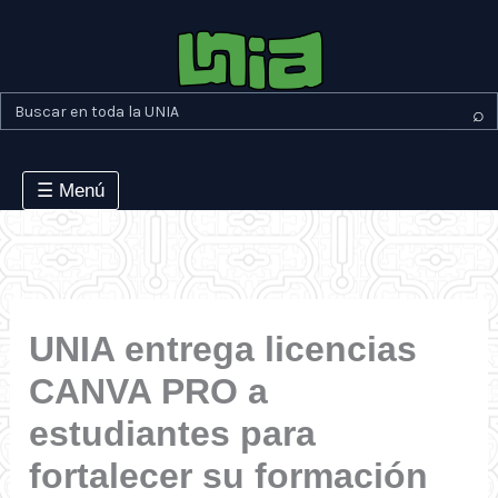
Ir
al
contenido
⌕
☰ Menú
UNIA entrega licencias
CANVA PRO a
estudiantes para
fortalecer su formación